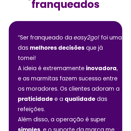
franqueados
“Ser franqueado da
easy2go!
foi uma
das
melhores decisões
que já
tomei!
A ideia é extremamente
inovadora
,
e as marmitas fazem sucesso entre
os moradores. Os clientes adoram a
praticidade
e a
qualidade
das
refeições.
Além disso, a operação é super
simples
, e o suporte da marca me