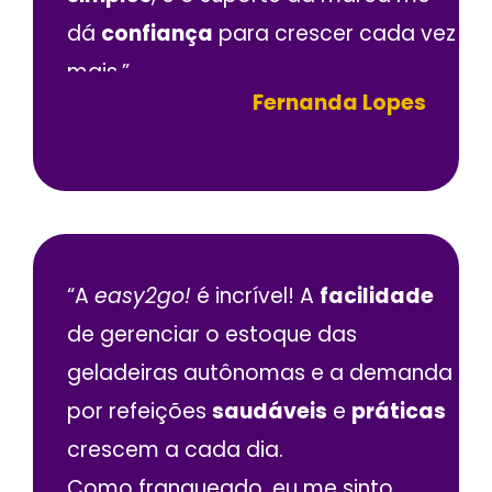
dá
confiança
para crescer cada vez
mais.”
Fernanda Lopes
“A
easy2go!
é incrível! A
facilidade
de gerenciar o estoque das
geladeiras autônomas e a demanda
por refeições
saudáveis
e
práticas
crescem a cada dia.
Como franqueado, eu me sinto