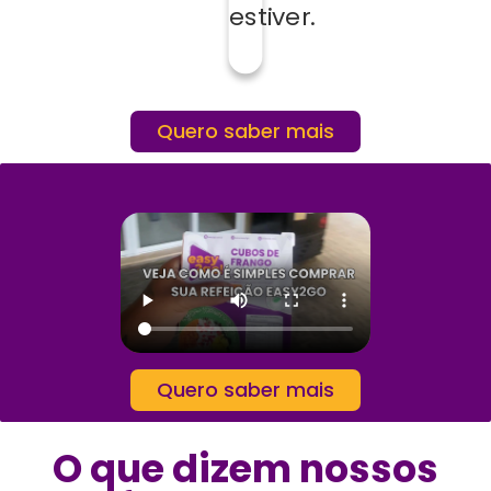
estiver.
Quero saber mais
Quero saber mais
O que dizem nossos